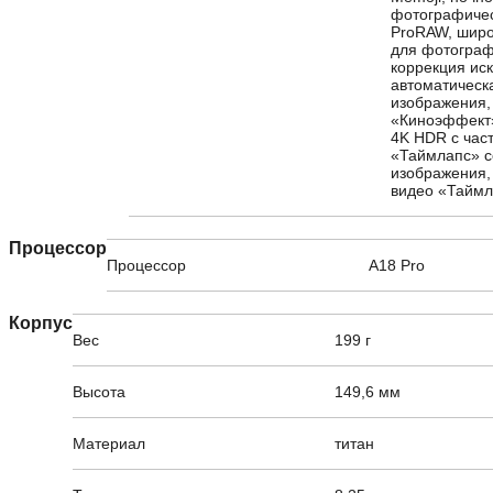
фотографичес
ProRAW, широ
для фотографи
коррекция ис
автоматическ
изображения,
«Киноэффект»
4K HDR с част
«Таймлапс» с
изображения,
видео «Таймл
Процессор
Процессор
A18 Pro
Корпус
Вес
199 г
Высота
149,6 мм
Материал
титан