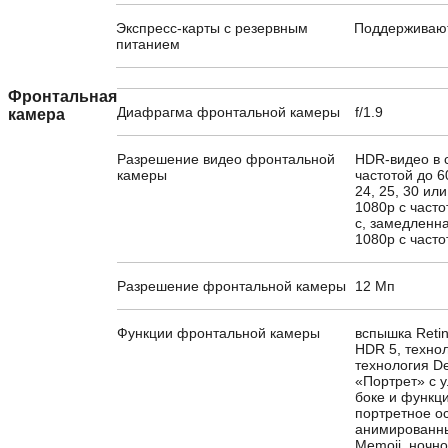
Экспресс-карты с резервным
Поддерживаю
питанием
Фронтальная
Диафрагма фронтальной камеры
f/1.9
камера
Разрешение видео фронтальной
HDR-видео в с
камеры
частотой до 6
24, 25, 30 ил
1080p с часто
с, замедленн
1080p с часто
Разрешение фронтальной камеры
12 Мп
Функции фронтальной камеры
вспышка Retin
HDR 5, технол
технология D
«Портрет» с
боке и функц
портретное о
анимированны
Memoji, ночн