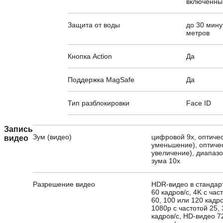
включенны
Защита от воды
до 30 мину
метров
Кнопка Action
Да
Поддержка MagSafe
Да
Тип разблокировки
Face ID
Запись
Зум (видео)
цифровой 9х, оптичес
видео
уменьшение), оптичес
увеличение), диапазо
зума 10x
Разрешение видео
HDR-видео в стандарт
60 кадров/с, 4K с част
60, 100 или 120 кадр
1080p с частотой 25, 
кадров/с, HD-видео 7