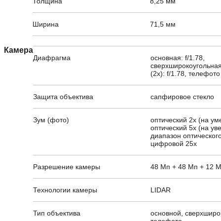
Толщина
8,25 мм
Ширина
71,5 мм
Камера
Диафрагма
основная: f/1.78,
сверхширокоугольная:
(2x): f/1.78, телефото 
Защита объектива
сапфировое стекло
Зум (фото)
оптический 2x (на ум
оптический 5x (на ув
диапазон оптического
цифровой 25x
Разрешение камеры
48 Мп + 48 Мп + 12 
Технологии камеры
LIDAR
Тип объектива
основной, сверхширо
телефото