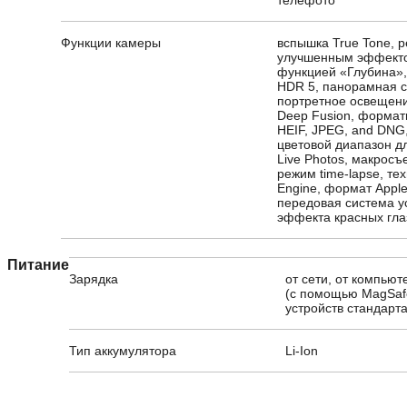
Функции камеры
вспышка True Tone, 
улучшенным эффекто
функцией «Глубина»,
HDR 5, панорамная с
портретное освещени
Deep Fusion, формат
HEIF, JPEG, and DNG
цветовой диапазон д
Live Photos, макросъ
режим time-lapse, те
Engine, формат Appl
передовая система у
эффекта красных гла
Питание
Зарядка
от сети, от компью
(с помощью MagSaf
устройств стандарта
Тип аккумулятора
Li-Ion