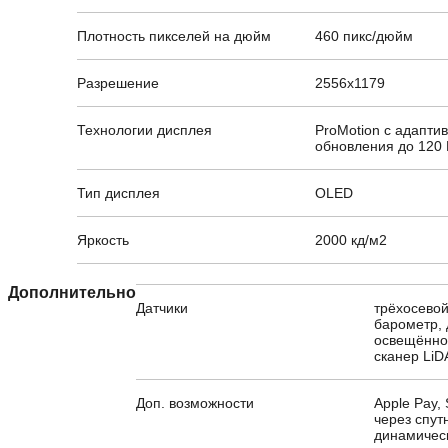
Плотность пикселей на дюйм
460 пикс/дюйм
Разрешение
2556x1179
Технологии дисплея
ProMotion с адапти
обновления до 120 
Тип дисплея
OLED
Яркость
2000 кд/м2
Дополнительно
Датчики
трёхосевой
барометр, 
освещённос
сканер Li
Доп. возможности
Apple Pay,
через спут
динамическ