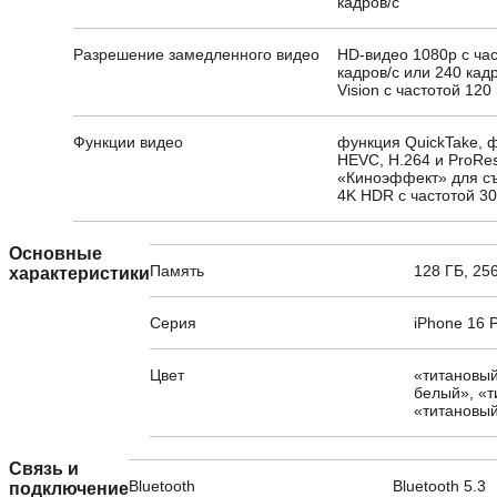
кадров/с
Разрешение замедленного видео
HD-видео 1080p с ча
кадров/с или 240 кадр
Vision с частотой 120
Функции видео
функция QuickTake, 
HEVC, H.264 и ProRe
«Киноэффект» для съ
4K HDR с частотой 30
Основные
Память
128 ГБ, 256
характеристики
Серия
iPhone 16 
Цвет
«титановый
белый», «т
«титановы
Связь и
Bluetooth
Bluetooth 5.3
подключение