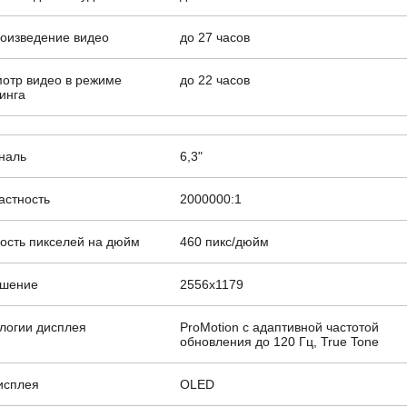
оизведение видео
до 27 часов
отр видео в режиме
до 22 часов
инга
наль
6,3"
астность
2000000:1
ость пикселей на дюйм
460 пикс/дюйм
ешение
2556x1179
логии дисплея
ProMotion с адаптивной частотой
обновления до 120 Гц, True Tone
исплея
OLED