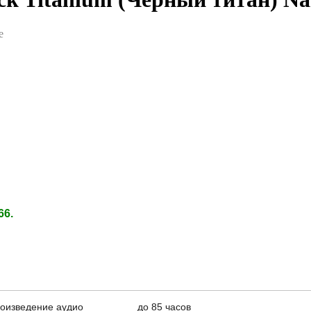
e
66.
оизведение аудио
до 85 часов