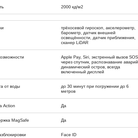
ть
2000 кд/м2
ки
трёхосевой гироскоп, акселерометр,
барометр, датчик внешней
освещённости, датчик приближения,
сканер LiDAR
возможности
Apple Pay, Siri, экстренный вызов SO
через спутник, распознавание аварий
динамический остров, всегда
включенный дисплей
а от воды
до 30 минут при погружении до 6
метров
а Action
Да
ржка MagSafe
Да
азблокировки
Face ID