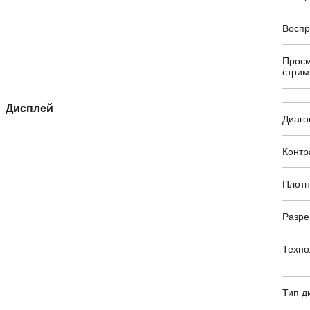
Воспр
Просм
стрим
Дисплей
Диаго
Контр
Плотн
Разр
Техно
Тип д