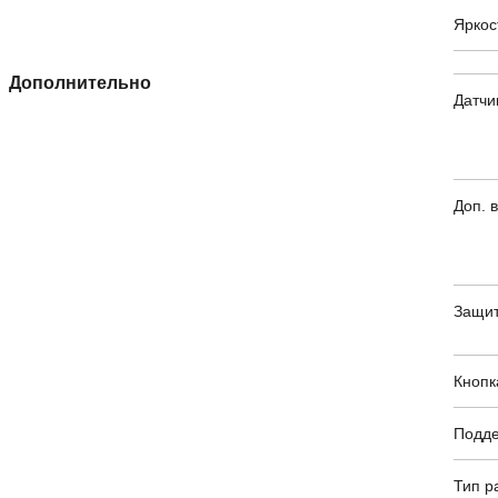
Яркос
Дополнительно
Датчи
Доп. 
Защит
Кнопк
Подде
Тип р