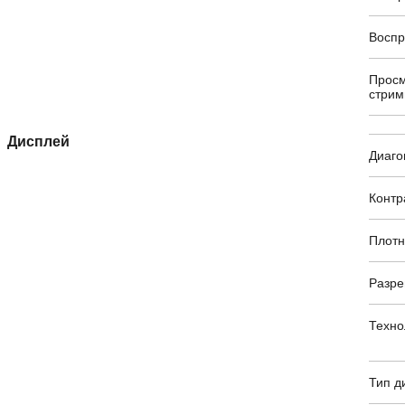
Воспр
Просм
стрим
Дисплей
Диаго
Контр
Плотн
Разр
Техно
Тип д