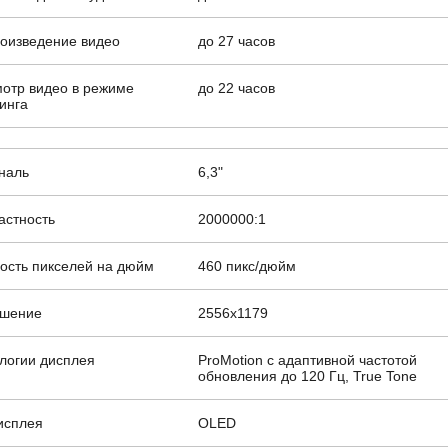
оизведение видео
до 27 часов
отр видео в режиме
до 22 часов
инга
наль
6,3"
астность
2000000:1
ость пикселей на дюйм
460 пикс/дюйм
ешение
2556x1179
логии дисплея
ProMotion с адаптивной частотой
обновления до 120 Гц, True Tone
исплея
OLED