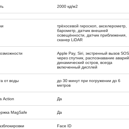
ть
2000 кд/м2
ки
трёхосевой гироскоп, акселерометр,
барометр, датчик внешней
освещённости, датчик приближения,
сканер LiDAR
возможности
Apple Pay, Siri, экстренный вызов SO
через спутник, распознавание аварий
динамический остров, всегда
включенный дисплей
а от воды
до 30 минут при погружении до 6
метров
а Action
Да
ржка MagSafe
Да
азблокировки
Face ID