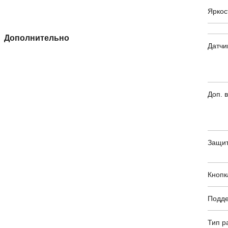
Яркос
Дополнительно
Датчи
Доп. 
Защит
Кнопк
Подде
Тип р