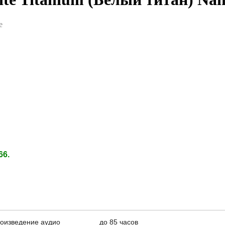
e
66.
оизведение аудио
до 85 часов