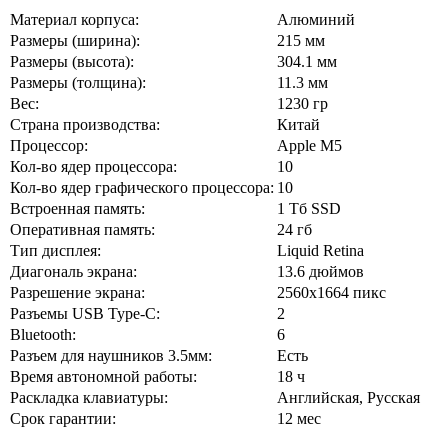
Материал корпуса:
Алюминий
Размеры (ширина):
215 мм
Размеры (высота):
304.1 мм
Размеры (толщина):
11.3 мм
Вес:
1230 гр
Страна производства:
Китай
Процессор:
Apple M5
Кол-во ядер процессора:
10
Кол-во ядер графического процессора:
10
Встроенная память:
1 Тб SSD
Оперативная память:
24 гб
Тип дисплея:
Liquid Retina
Диагональ экрана:
13.6 дюймов
Разрешение экрана:
2560x1664 пикс
Разъемы USB Type-C:
2
Bluetooth:
6
Разъем для наушников 3.5мм:
Есть
Время автономной работы:
18 ч
Раскладка клавиатуры:
Английская, Русская
Срок гарантии:
12 мес