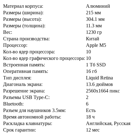
Материал корпуса:
Алюминий
Размеры (ширина):
215 мм
Размеры (высота):
304.1 мм
Размеры (толщина):
11.3 мм
Вес:
1230 гр
Страна производства:
Китай
Процессор:
Apple M5
Кол-во ядер процессора:
10
Кол-во ядер графического процессора:
10
Встроенная память:
1 Тб SSD
Оперативная память:
16 гб
Тип дисплея:
Liquid Retina
Диагональ экрана:
13.6 дюймов
Разрешение экрана:
2560x1664 пикс
Разъемы USB Type-C:
2
Bluetooth:
6
Разъем для наушников 3.5мм:
Есть
Время автономной работы:
18 ч
Раскладка клавиатуры:
Английская, Русская
Срок гарантии:
12 мес