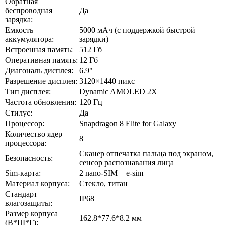
Обратная
беспроводная
Да
зарядка:
Емкость
5000 мАч (с поддержкой быстрой
аккумулятора:
зарядки)
Встроенная память:
512 Гб
Оперативная память:
12 Гб
Диагональ дисплея:
6.9"
Разрешение дисплея:
3120×1440 пикс
Тип дисплея:
Dynamic AMOLED 2X
Частота обновления:
120 Гц
Стилус:
Да
Процессор:
Snapdragon 8 Elite for Galaxy
Количество ядер
8
процессора:
Сканер отпечатка пальца под экраном,
Безопасность:
cенсор распознавания лица
Sim-карта:
2 nano-SIM + e-sim
Материал корпуса:
Стекло, титан
Стандарт
IP68
влагозащиты:
Размер корпуса
162.8*77.6*8.2 мм
(В*Ш*Г):