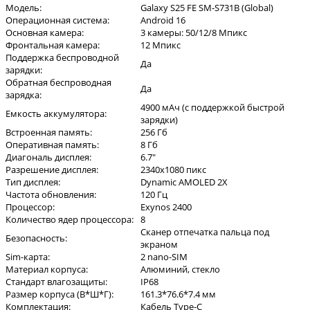
Модель:
Galaxy S25 FE SM-S731B (Global)
Операционная система:
Android 16
Основная камера:
3 камеры: 50/12/8 Мпикс
Фронтальная камера:
12 Мпикс
Поддержка беспроводной
Да
зарядки:
Обратная беспроводная
Да
зарядка:
4900 мАч (с поддержкой быстрой
Емкость аккумулятора:
зарядки)
Встроенная память:
256 Гб
Оперативная память:
8 Гб
Диагональ дисплея:
6.7"
Разрешение дисплея:
2340x1080 пикс
Тип дисплея:
Dynamic AMOLED 2X
Частота обновления:
120 Гц
Процессор:
Exynos 2400
Количество ядер процессора:
8
Сканер отпечатка пальца под
Безопасность:
экраном
Sim-карта:
2 nano-SIM
Материал корпуса:
Алюминий, стекло
Стандарт влагозащиты:
IP68
Размер корпуса (В*Ш*Г):
161.3*76.6*7.4 мм
Комплектация:
Кабель Type-C