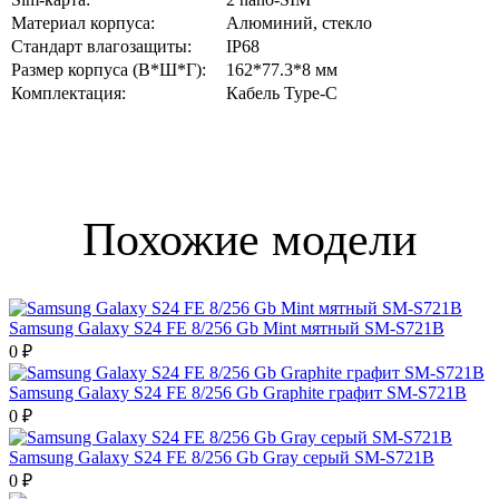
Материал корпуса:
Алюминий, стекло
Стандарт влагозащиты:
IP68
Размер корпуса (В*Ш*Г):
162*77.3*8 мм
Комплектация:
Кабель Type-C
Похожие модели
Samsung Galaxy S24 FE 8/256 Gb Mint мятный SM-S721B
0 ₽
Samsung Galaxy S24 FE 8/256 Gb Graphite графит SM-S721B
0 ₽
Samsung Galaxy S24 FE 8/256 Gb Gray серый SM-S721B
0 ₽