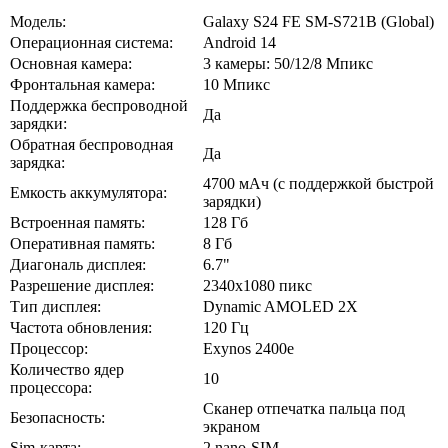
Модель:
Galaxy S24 FE SM-S721B (Global)
Операционная система:
Android 14
Основная камера:
3 камеры: 50/12/8 Мпикс
Фронтальная камера:
10 Мпикс
Поддержка беспроводной
Да
зарядки:
Обратная беспроводная
Да
зарядка:
4700 мАч (с поддержкой быстрой
Емкость аккумулятора:
зарядки)
Встроенная память:
128 Гб
Оперативная память:
8 Гб
Диагональ дисплея:
6.7"
Разрешение дисплея:
2340x1080 пикс
Тип дисплея:
Dynamic AMOLED 2X
Частота обновления:
120 Гц
Процессор:
Exynos 2400e
Количество ядер
10
процессора:
Сканер отпечатка пальца под
Безопасность:
экраном
Sim-карта:
2 nano-SIM