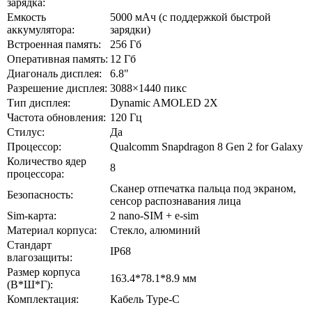
зарядка:
Емкость
5000 мАч (с поддержкой быстрой
аккумулятора:
зарядки)
Встроенная память:
256 Гб
Оперативная память:
12 Гб
Диагональ дисплея:
6.8"
Разрешение дисплея:
3088×1440 пикс
Тип дисплея:
Dynamic AMOLED 2X
Частота обновления:
120 Гц
Стилус:
Да
Процессор:
Qualcomm Snapdragon 8 Gen 2 for Galaxy
Количество ядер
8
процессора:
Сканер отпечатка пальца под экраном,
Безопасность:
cенсор распознавания лица
Sim-карта:
2 nano-SIM + e-sim
Материал корпуса:
Стекло, алюминий
Стандарт
IP68
влагозащиты:
Размер корпуса
163.4*78.1*8.9 мм
(В*Ш*Г):
Комплектация:
Кабель Type-C