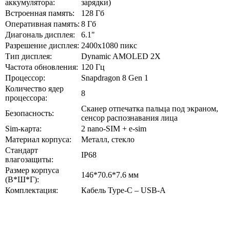
аккумулятора:
зарядки)
Встроенная память:
128 Гб
Оперативная память:
8 Гб
Диагональ дисплея:
6.1"
Разрешение дисплея:
2400x1080 пикс
Тип дисплея:
Dynamic AMOLED 2X
Частота обновления:
120 Гц
Процессор:
Snapdragon 8 Gen 1
Количество ядер
8
процессора:
Сканер отпечатка пальца под экраном,
Безопасность:
cенсор распознавания лица
Sim-карта:
2 nano-SIM + e-sim
Материал корпуса:
Металл, стекло
Стандарт
IP68
влагозащиты:
Размер корпуса
146*70.6*7.6 мм
(В*Ш*Г):
Комплектация:
Кабель Type-C – USB-А