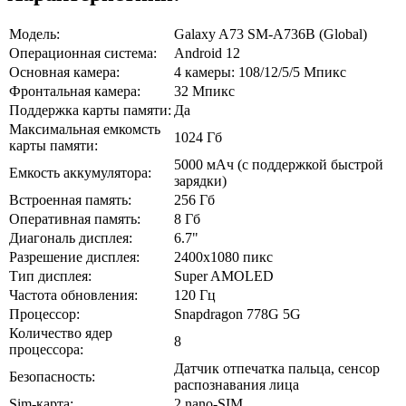
Модель:
Galaxy A73 SM-A736B (Global)
Операционная система:
Android 12
Основная камера:
4 камеры: 108/12/5/5 Мпикс
Фронтальная камера:
32 Мпикс
Поддержка карты памяти:
Да
Максимальная емкомсть
1024 Гб
карты памяти:
5000 мАч (с поддержкой быстрой
Емкость аккумулятора:
зарядки)
Встроенная память:
256 Гб
Оперативная память:
8 Гб
Диагональ дисплея:
6.7"
Разрешение дисплея:
2400x1080 пикс
Тип дисплея:
Super AMOLED
Частота обновления:
120 Гц
Процессор:
Snapdragon 778G 5G
Количество ядер
8
процессора:
Датчик отпечатка пальца, сенсор
Безопасность:
распознавания лица
Sim-карта:
2 nano-SIM