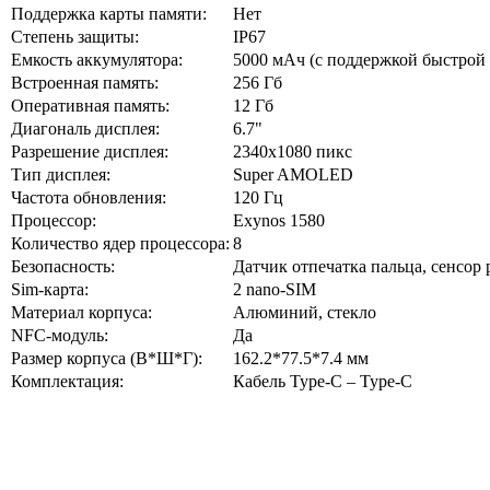
Поддержка карты памяти:
Нет
Степень защиты:
IP67
Емкость аккумулятора:
5000 мАч (с поддержкой быстрой 
Встроенная память:
256 Гб
Оперативная память:
12 Гб
Диагональ дисплея:
6.7"
Разрешение дисплея:
2340x1080 пикс
Тип дисплея:
Super AMOLED
Частота обновления:
120 Гц
Процессор:
Exynos 1580
Количество ядер процессора:
8
Безопасность:
Датчик отпечатка пальца, сенсор
Sim-карта:
2 nano-SIM
Материал корпуса:
Алюминий, стекло
NFC-модуль:
Да
Размер корпуса (В*Ш*Г):
162.2*77.5*7.4 мм
Комплектация:
Кабель Type-C – Type-C