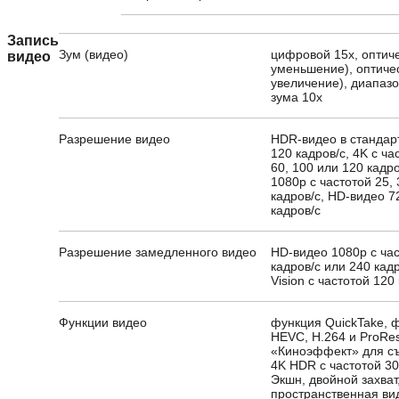
Запись
Зум (видео)
цифровой 15х, оптиче
видео
уменьшение), оптичес
увеличение), диапазо
зума 10x
Разрешение видео
HDR-видео в стандарт
120 кадров/с, 4K с час
60, 100 или 120 кадр
1080p с частотой 25, 
кадров/с, HD-видео 7
кадров/с
Разрешение замедленного видео
HD-видео 1080p с ча
кадров/с или 240 кадр
Vision с частотой 120
Функции видео
функция QuickTake, 
HEVC, H.264 и ProRe
«Киноэффект» для съ
4K HDR с частотой 30
Экшн, двойной захват
пространственная ви