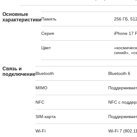
Основные
Память
256 ГБ, 512
характеристики
Серия
iPhone 17 
Цвет
«космическ
синий», «с
Связь и
Bluetooth
Bluetooth 6
подключение
MIMO
Поддерживае
NFC
NFC с поддер
SIM-карта
Поддерживает
Wi-Fi
Wi-Fi 7 (802.