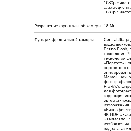
1080p с часто
с, замедленн
1080p с часто
Разрешение фронтальной камеры
18 Мп
Функции фронтальной камеры
Central Stage
видеозвонков,
Retina Flash,
технология Ph
технология D
«Портрет» но
портретное о
анимированны
Memoji, ночн
фотографичес
ProRAW, широ
для фотографи
коррекция ис
автоматическ
изображения,
«Киноэффект»
4K HDR с част
«Таймлапс» с
изображения,
видео «Таймл