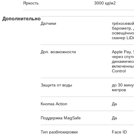
Яркость
3000 кд/м2
Дополнительно
Датчики
трёхосевой
барометр, 
освещённос
сканер Li
Доп. возможности
Apple Pay,
через спут
динамическ
включенны
Control
Защита от воды
до 30 мину
метров
Кнопка Action
Да
Поддержка MagSafe
Да
Тип разблокировки
Face ID