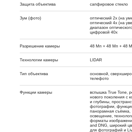
Защита объектива
сапфировое стекло
Зум (фото)
оптический 2x (на ум
оптический 4x (на ув
диапазон оптического
цифровой 40x
Разрешение камеры
48 Мп + 48 Мп + 48 
Технологии камеры
LIDAR
Тип объектива
основной, сверхширо
телефото
Функции камеры
вспышка True Tone, 
нового поколения с 
и глубины, простран
фотографии, функция
панорамная съёмка, 
освещение, технолог
форматы изображений
and DNG, широкий цв
для фотографий и Liv