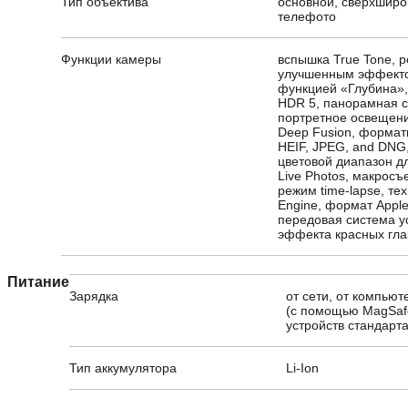
Тип объектива
основной, сверхширо
телефото
Функции камеры
вспышка True Tone, 
улучшенным эффекто
функцией «Глубина»,
HDR 5, панорамная с
портретное освещени
Deep Fusion, формат
HEIF, JPEG, and DNG
цветовой диапазон д
Live Photos, макросъ
режим time-lapse, те
Engine, формат Appl
передовая система у
эффекта красных гла
Питание
Зарядка
от сети, от компью
(с помощью MagSaf
устройств стандарта
Тип аккумулятора
Li-Ion