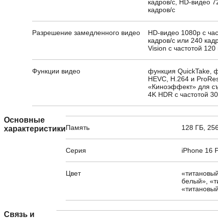
кадров/с, HD-видео 7
кадров/с
Разрешение замедленного видео
HD-видео 1080p с ча
кадров/с или 240 кадр
Vision с частотой 120
Функции видео
функция QuickTake, 
HEVC, H.264 и ProRe
«Киноэффект» для съ
4K HDR с частотой 30
Основные
Память
128 ГБ, 256
характеристики
Серия
iPhone 16 
Цвет
«титановый
белый», «т
«титановы
Связь и