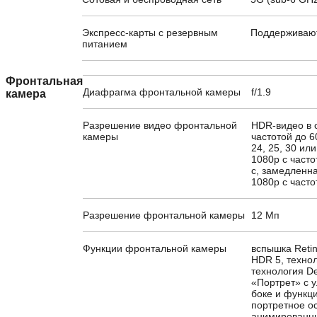
Экспресс-карты с резервным
Поддерживаю
питанием
Фронтальная
Диафрагма фронтальной камеры
f/1.9
камера
Разрешение видео фронтальной
HDR-видео в с
камеры
частотой до 6
24, 25, 30 ил
1080p с часто
с, замедленн
1080p с часто
Разрешение фронтальной камеры
12 Мп
Функции фронтальной камеры
вспышка Retin
HDR 5, технол
технология D
«Портрет» с
боке и функц
портретное о
анимированны