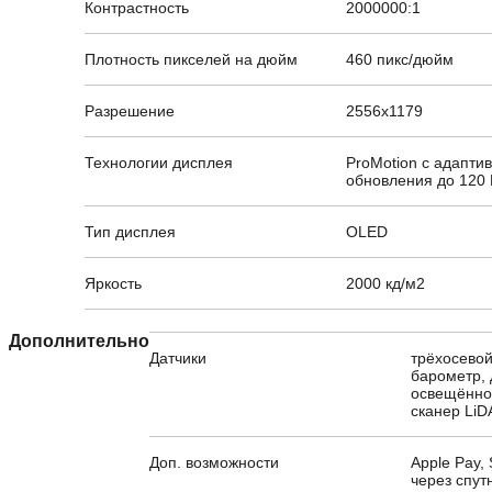
Контрастность
2000000:1
Плотность пикселей на дюйм
460 пикс/дюйм
Разрешение
2556x1179
Технологии дисплея
ProMotion с адапти
обновления до 120 
Тип дисплея
OLED
Яркость
2000 кд/м2
Дополнительно
Датчики
трёхосевой
барометр, 
освещённос
сканер Li
Доп. возможности
Apple Pay,
через спут