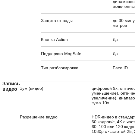
динамическ
включенны
Защита от воды
до 30 мину
метров
Кнопка Action
Да
Поддержка MagSafe
Да
Тип разблокировки
Face ID
Запись
Зум (видео)
цифровой 9х, оптичес
видео
уменьшение), оптичес
увеличение), диапазо
зума 10x
Разрешение видео
HDR-видео в стандарт
60 кадров/с, 4K с част
60, 100 или 120 кадр
1080p с частотой 25, 