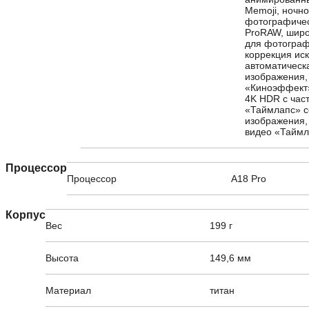
Memoji, ночн
фотографичес
ProRAW, широ
для фотографи
коррекция ис
автоматическ
изображения,
«Киноэффект»
4K HDR с част
«Таймлапс» с
изображения,
видео «Таймл
Процессор
Процессор
A18 Pro
Корпус
Вес
199 г
Высота
149,6 мм
Материал
титан