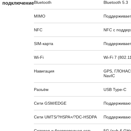
Bluetooth
Bluetooth 5.3
подключение
MIMO
Поддерживае
NFC
NFC с поддер
SIM-карта
Поддерживает
Wi-Fi
Wi-Fi 7 (802.
Навигация
GPS, ГЛОНАСС,
NavIC
Разъём
USB Type-C
Сети GSM/EDGE
Поддерживаю
Сети UMTS/?HSPA+/?DC-HSDPA
Поддерживаю
Сотовая и беспроводная сеть
5G (sub-6 GHz