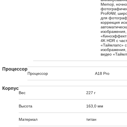
Memoji, ночн
фотографичес
ProRAW, широ
для фотографи
коррекция ис
автоматическ
изображения,
«Киноэффект»
4K HDR с част
«Таймлапс» с
изображения,
видео «Таймл
Процессор
Процессор
A18 Pro
Корпус
Вес
227 г
Высота
163,0 мм
Материал
титан