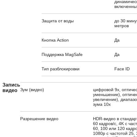
динамическ
включенны
Защита от воды
до 30 мину
метров
Кнопка Action
Да
Поддержка MagSafe
Да
Тип разблокировки
Face ID
Запись
Зум (видео)
цифровой 9х, оптичес
видео
уменьшение), оптичес
увеличение), диапазо
зума 10x
Разрешение видео
HDR-видео в стандарт
60 кадров/с, 4K с част
60, 100 или 120 кадр
1080p с частотой 25, 