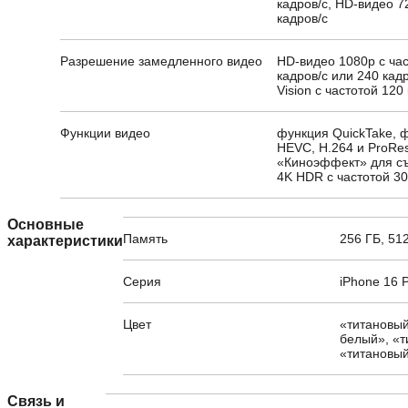
кадров/с, HD-видео 7
кадров/с
Разрешение замедленного видео
HD-видео 1080p с ча
кадров/с или 240 кадр
Vision с частотой 120
Функции видео
функция QuickTake, 
HEVC, H.264 и ProRe
«Киноэффект» для съ
4K HDR с частотой 30
Основные
Память
256 ГБ, 512
характеристики
Серия
iPhone 16 
Цвет
«титановый
белый», «т
«титановы
Связь и