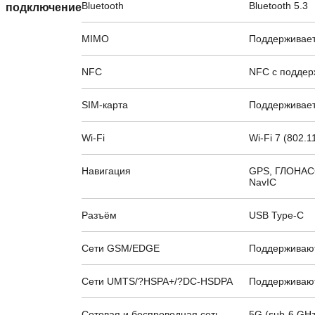
Bluetooth
Bluetooth 5.3
подключение
MIMO
Поддерживае
NFC
NFC с поддер
SIM-карта
Поддерживает
Wi-Fi
Wi-Fi 7 (802.
Навигация
GPS, ГЛОНАСС,
NavIC
Разъём
USB Type-C
Сети GSM/EDGE
Поддерживаю
Сети UMTS/?HSPA+/?DC-HSDPA
Поддерживаю
Сотовая и беспроводная сеть
5G (sub-6 GHz