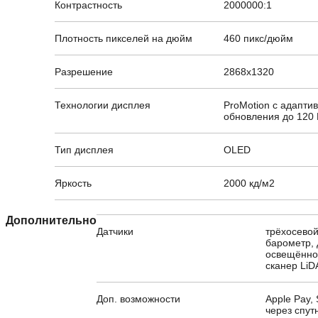
Контрастность
2000000:1
Плотность пикселей на дюйм
460 пикс/дюйм
Разрешение
2868x1320
Технологии дисплея
ProMotion с адапти
обновления до 120 
Тип дисплея
OLED
Яркость
2000 кд/м2
Дополнительно
Датчики
трёхосевой
барометр, 
освещённос
сканер Li
Доп. возможности
Apple Pay,
через спут