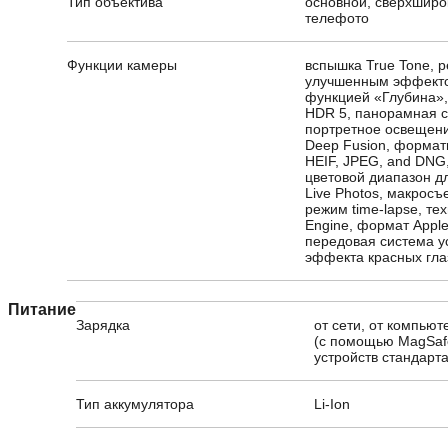
Тип объектива
основной, сверхширо
телефото
Функции камеры
вспышка True Tone, 
улучшенным эффекто
функцией «Глубина»,
HDR 5, панорамная с
портретное освещени
Deep Fusion, формат
HEIF, JPEG, and DNG
цветовой диапазон д
Live Photos, макросъ
режим time-lapse, те
Engine, формат Appl
передовая система у
эффекта красных гла
Питание
Зарядка
от сети, от компью
(с помощью MagSaf
устройств стандарта
Тип аккумулятора
Li-Ion