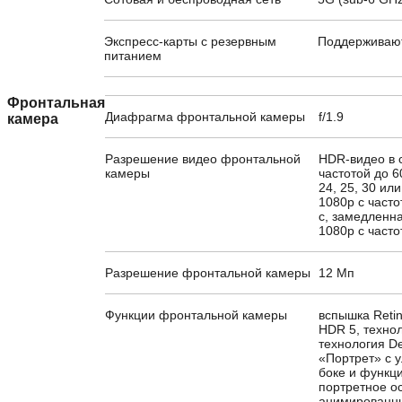
Экспресс-карты с резервным
Поддерживаю
питанием
Фронтальная
Диафрагма фронтальной камеры
f/1.9
камера
Разрешение видео фронтальной
HDR-видео в с
камеры
частотой до 6
24, 25, 30 ил
1080p с часто
с, замедленн
1080p с часто
Разрешение фронтальной камеры
12 Мп
Функции фронтальной камеры
вспышка Retin
HDR 5, технол
технология D
«Портрет» с
боке и функц
портретное о
анимированны