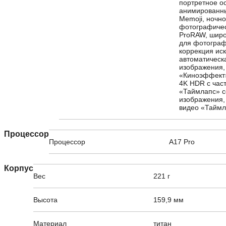
портретное о
анимированны
Memoji, ночн
фотографичес
ProRAW, широ
для фотографи
коррекция ис
автоматическ
изображения,
«Киноэффект»
4K HDR с част
«Таймлапс» с
изображения,
видео «Таймл
Процессор
Процессор
A17 Pro
Корпус
Вес
221 г
Высота
159,9 мм
Материал
титан