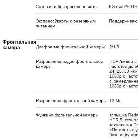
Сотовая и беспроводная сеть
5G (sub?6 GHz
Экспресс?карты с резервным
Поддерживаю
питанием
Фронтальная
Диафрагма фронтальной камеры
?/1.9
камера
Разрешение видео фронтальной
HDR?видео в с
камеры
частотой до 6
24, 25, 30 ил
1080p с часто
с, замедленн
1080p с часто
Разрешение фронтальной камеры
12 Мп
Функции фронтальной камеры
вспышка Retin
HDR 5, технол
технология D
«Портрет» с
боке и функц