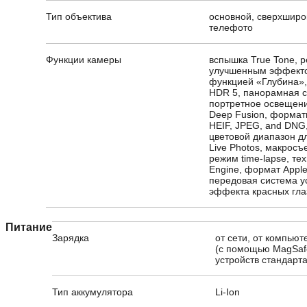
Тип объектива
основной, сверхширо
телефото
Функции камеры
вспышка True Tone, 
улучшенным эффекто
функцией «Глубина»,
HDR 5, панорамная с
портретное освещени
Deep Fusion, формат
HEIF, JPEG, and DNG
цветовой диапазон д
Live Photos, макросъ
режим time-lapse, те
Engine, формат Appl
передовая система у
эффекта красных гла
Питание
Зарядка
от сети, от компью
(с помощью MagSaf
устройств стандарта
Тип аккумулятора
Li-Ion