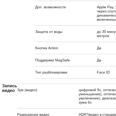
Доп. возможности
Apple Pay,
через спут
динамическ
включенны
Защита от воды
до 30 мину
метров
Кнопка Action
Да
Поддержка MagSafe
Да
Тип разблокировки
Face ID
Запись
Зум (видео)
цифровой 9х, оптичес
видео
уменьшение), оптичес
увеличение), диапазо
зума 6x
Разрешение видео
HDR?видео в стандарт