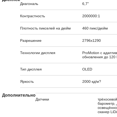
Диагональ
6,7"
Контрастность
2000000:1
Плотность пикселей на дюйм
460 пикс/дюйм
Разрешение
2796x1290
Технологии дисплея
ProMotion с адапти
обновления до 120 
Тип дисплея
OLED
Яркость
2000 кд/м?
Дополнительно
Датчики
трёхосевой
барометр, 
освещённос
сканер Li