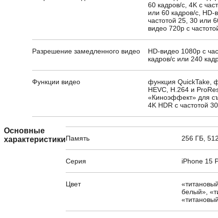
60 кадров/с, 4K с част
или 60 кадров/с, HD-
частотой 25, 30 или 6
видео 720p с частото
Разрешение замедленного видео
HD-видео 1080p с ча
кадров/с или 240 кад
Функции видео
функция QuickTake, 
HEVC, H.264 и ProRe
«Киноэффект» для съ
4K HDR с частотой 30
Основные
Память
256 ГБ, 512
характеристики
Серия
iPhone 15 
Цвет
«титановый
белый», «т
«титановы