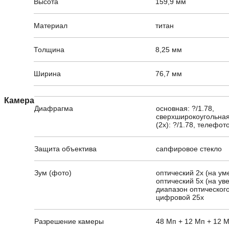
Высота
159,9 мм
Материал
титан
Толщина
8,25 мм
Ширина
76,7 мм
Камера
Диафрагма
основная: ?/1.78,
сверхширокоугольная:
(2x): ?/1.78, телефото
Защита объектива
сапфировое стекло
Зум (фото)
оптический 2x (на ум
оптический 5x (на ув
диапазон оптического
цифровой 25x
Разрешение камеры
48 Мп + 12 Мп + 12 