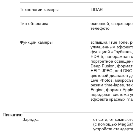
Технологии камеры
LIDAR
Тип объектива
основной, сверхширо
телефото
Функции камеры
вспышка True Tone, 
улучшенным эффекто
функцией «Глубина»,
HDR 5, панорамная с
портретное освещени
Deep Fusion, формат
HEIF, JPEG, and DNG
цветовой диапазон д
Live Photos, макросъ
режим time-lapse, те
Engine, формат Appl
передовая система у
эффекта красных гла
Питание
Зарядка
от сети, от компью
(с помощью MagSaf
устройств стандарта