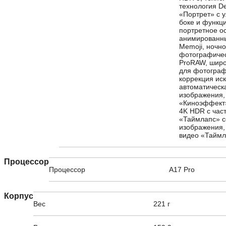
технология D
«Портрет» с
боке и функц
портретное о
анимированны
Memoji, ночн
фотографичес
ProRAW, широ
для фотографи
коррекция ис
автоматическ
изображения,
«Киноэффект»
4K HDR с част
«Таймлапс» с
изображения,
видео «Таймл
Процессор
Процессор
A17 Pro
Корпус
Вес
221 г