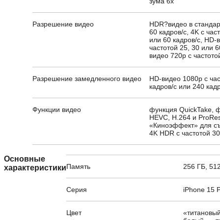
зума 6x
Разрешение видео
HDR?видео в стандарт
60 кадров/с, 4K с част
или 60 кадров/с, HD-
частотой 25, 30 или 6
видео 720p с частото
Разрешение замедленного видео
HD-видео 1080p с ча
кадров/с или 240 кад
Функции видео
функция QuickTake, 
HEVC, H.264 и ProRe
«Киноэффект» для съ
4K HDR с частотой 30
Основные
Память
256 ГБ, 512
характеристики
Серия
iPhone 15 
Цвет
«титановый