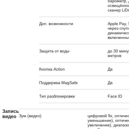
барометр, 
освещённос
сканер Li
Доп. возможности
Apple Pay,
через спут
динамическ
включенны
Защита от воды
до 30 мину
метров
Кнопка Action
Да
Поддержка MagSafe
Да
Тип разблокировки
Face ID
Запись
Зум (видео)
цифровой 9х, оптичес
видео
уменьшение), оптичес
увеличение), диапазо