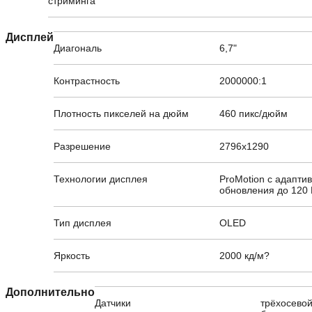
стриминга
Дисплей
Диагональ
6,7"
Контрастность
2000000:1
Плотность пикселей на дюйм
460 пикс/дюйм
Разрешение
2796x1290
Технологии дисплея
ProMotion с адапти
обновления до 120 
Тип дисплея
OLED
Яркость
2000 кд/м?
Дополнительно
Датчики
трёхосевой