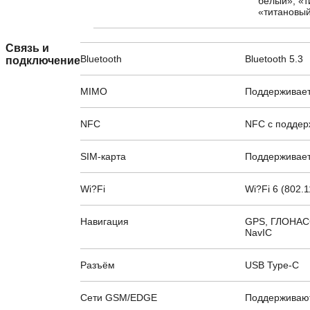
белый», «т
«титановы
Связь и
Bluetooth
Bluetooth 5.3
подключение
MIMO
Поддерживае
NFC
NFC с поддер
SIM-карта
Поддерживает
Wi?Fi
Wi?Fi 6 (802.
Навигация
GPS, ГЛОНАСС,
NavIC
Разъём
USB Type-C
Сети GSM/EDGE
Поддерживаю