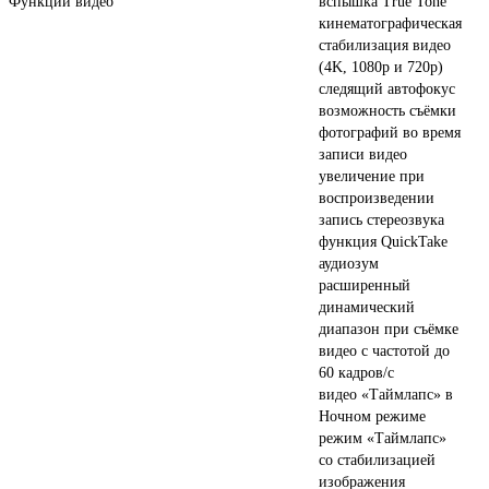
Функции видео
вспышка True Tone
кинематографическая
стабилизация видео
(4K, 1080p и 720p)
следящий автофокус
возможность съёмки
фотографий во время
записи видео
увеличение при
воспроизведении
запись стереозвука
функция QuickTake
аудиозум
расширенный
динамический
диапазон при съёмке
видео с частотой до
60 кадров/ с
видео «Таймлапс» в
Ночном режиме
режим «Таймлапс»
со стабилизацией
изображения