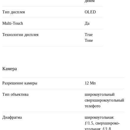
дюйм
Тип дисплея
OLED
Multi-Touch
Да
Технологии дисплея
True
Tone
Камера
Разрешение камеры
12 Мп
Тип объектива
широкоугольный
сверхширокоугольный
телефото
Диафрагма
широкоугольная:
ƒ/1.5, сверхшироко­
угольная: ƒ/1.8,