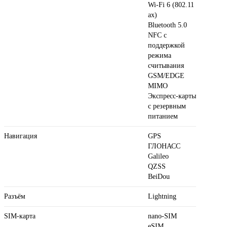
Wi-Fi 6 (802.11​
ax)
Bluetooth 5.0
NFC с
поддержкой
режима
считывания
GSM/EDGE
MIMO
Экспресс‑карты
с резервным
питанием
Навигация
GPS
ГЛОНАСС
Galileo
QZSS
BeiDou
Разъём
Lightning
SIM-карта
nano-SIM
eSIM