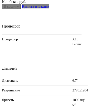
Кэшбек: - руб.
Купить в 1 клик
Процессор
Процессор
A15
Bionic
Дисплей
Диагональ
6,7"
Разрешение
2778x1284
Яркость
1000 кд/
м²