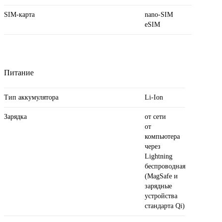
SIM-карта
nano-SIM
eSIM
Питание
Тип аккумулятора
Li-Ion
Зарядка
от сети
от
компьютера
через
Lightning
беспроводная
(MagSafe и
зарядные
устройства
стандарта Qi)