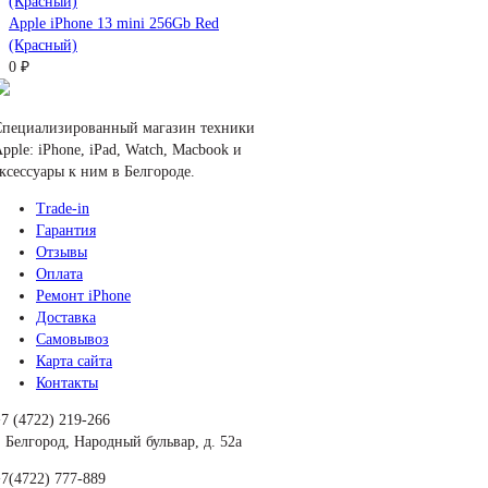
Apple iPhone 13 mini 256Gb Red
(Красный)
0 ₽
Специализированный магазин техники
pple: iPhone, iPad, Watch, Macbook и
ксессуары к ним в Белгороде.
Trade-in
Гарантия
Отзывы
Оплата
Ремонт iPhone
Доставка
Самовывоз
Карта сайта
Контакты
7 (4722) 219-266
. Белгород, Народный бульвар, д. 52а
7(4722) 777-889