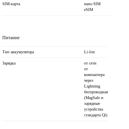
SIM-карта
nano-SIM
eSIM
Питание
Тип аккумулятора
Li-Ion
Зарядка
от сети
от
компьютера
через
Lightning
беспроводная
(MagSafe и
зарядные
устройства
стандарта Qi)