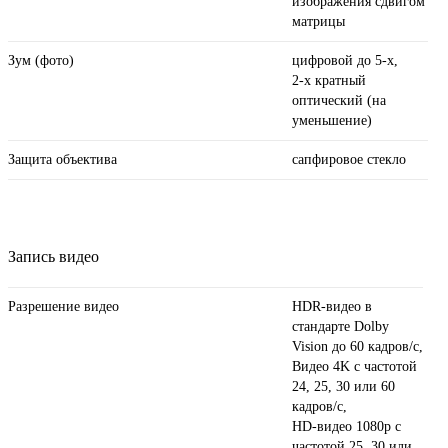
изображения сдвигом
матрицы
Зум (фото)
цифровой до 5-х,
2-х кратный
оптический (на
уменьшение)
Защита объектива
сапфировое стекло
Запись видео
Разрешение видео
HDR‑видео в
стандарте Dolby
Vision до 60 кадров/ с,
Видео 4K с частотой
24, 25, 30 или 60
кадров/ с,
HD-видео 1080p с
частотой 25, 30 или