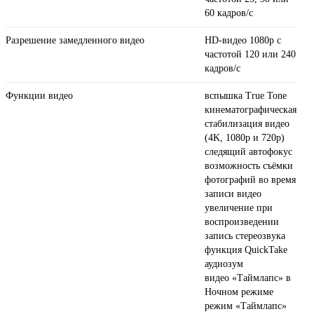
60 кадров/ с
Разрешение замедленного видео
HD-видео 1080р c
частотой 120 или 240
кадров/ с
Функции видео
вспышка True Tone
кинематографическая
стабилизация видео
(4K, 1080p и 720p)
следящий автофокус
возможность съёмки
фотографий во время
записи видео
увеличение при
воспроизведении
запись стереозвука
функция QuickTake
аудиозум
видео «Таймлапс» в
Ночном режиме
режим «Таймлапс»