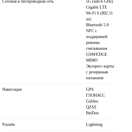
Сотовая и беспроводная сеть
5G (sub‑6 GHz)
Gigabit LTE
Wi-Fi 6 (802.11​
ax)
Bluetooth 5.0
NFC с
поддержкой
режима
считывания
GSM/EDGE
MIMO
Экспресс‑карты
с резервным
питанием
Навигация
GPS
ГЛОНАСС
Galileo
QZSS
BeiDou
Разъём
Lightning