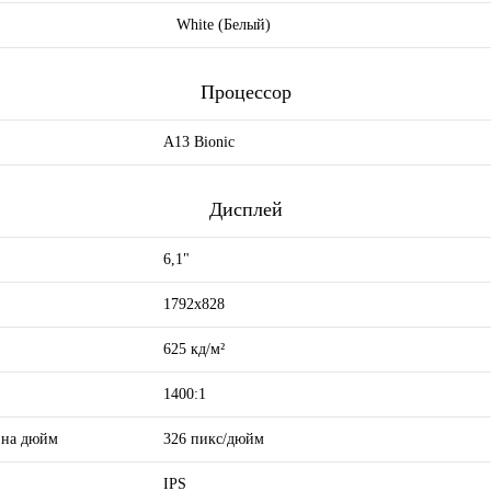
White (Белый)
Процессор
A13 Bionic
Дисплей
6,1"
1792x828
625 кд/м²
1400:1
й на дюйм
326 пикс/дюйм
IPS