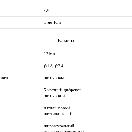
Да
я
True Tone
Камера
12 Мп
ƒ/1.8, ƒ/2.4
ражения
оптическая
5-кратный цифровой
оптический
пятилинзовый
шестилинзовый
широкоугольный
сверхширокоугольный