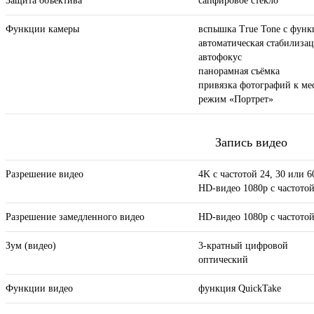
Защита объектива
сапфировое стекло
Функции камеры
вспышка True Tone с функ
автоматическая стабилиза
автофокус
панорамная съёмка
привязка фотографий к ме
режим «Портрет»
Запись видео
Разрешение видео
4K с частотой 24, 30 или 60
HD-видео 1080p с частотой 
Разрешение замедленного видео
HD-видео 1080р c частотой 
Зум (видео)
3-кратный цифровой
оптический
Функции видео
функция QuickTake