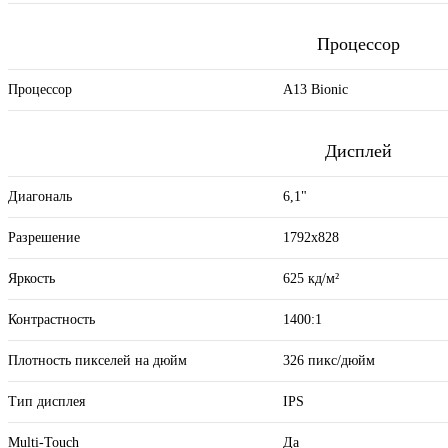
Процессор
Процессор
A13 Bionic
Дисплей
Диагональ
6,1"
Разрешение
1792x828
Яркость
625 кд/м²
Контрастность
1400:1
Плотность пикселей на дюйм
326 пикс/дюйм
Тип дисплея
IPS
Multi-Touch
Да