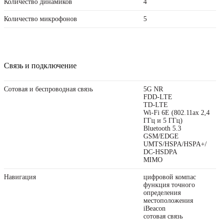
Количество динамиков
4
Количество микрофонов
5
Связь и подключение
Сотовая и беспроводная связь
5G NR
FDD‑LTE
TD‑LTE
Wi-Fi 6E (802.11ax 2,4
ГГц и 5 ГГц)
Bluetooth 5.3
GSM/EDGE
UMTS/HSPA/​HSPA+/​
DC-HSDPA
MIMO
Навигация
цифровой компас
функция точного
определения
местоположения
iBeacon
cотовая связь