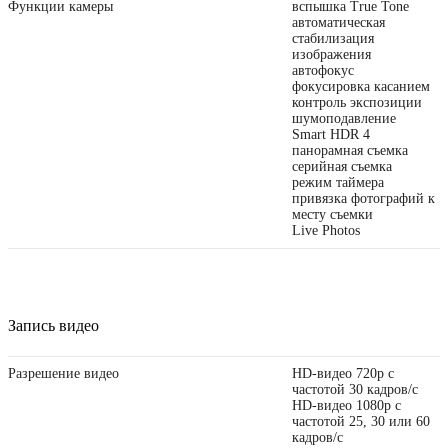
Функции камеры
вспышка True Tone
автоматическая
стабилизация
изображения
автофокус
фокусировка касанием
контроль экспозиции
шумоподавление
Smart HDR 4
панорамная съемка
серийная съемка
режим таймера
привязка фотографий к
месту съемки
Live Photos
Запись видео
Разрешение видео
HD-видео 720p с
частотой 30 кадров/ с
HD-видео 1080p с
частотой 25, 30 или 60
кадров/ с