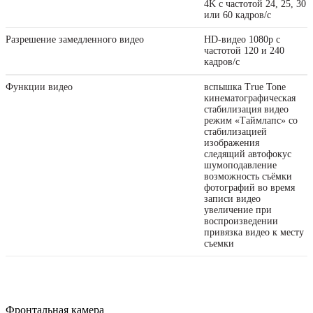
4K с частотой 24, 25, 30
или 60 кадров/ с
Разрешение замедленного видео
HD-видео 1080р с
частотой 120 и 240
кадров/ с
Функции видео
вспышка True Tone
кинематографическая
стабилизация видео
режим «Таймлапс» со
стабили­зацией
изображения
следящий автофокус
шумоподавление
возможность съёмки
фотографий во время
записи видео
увеличение при
воспроизведении
привязка видео к месту
съемки
Фронтальная камера