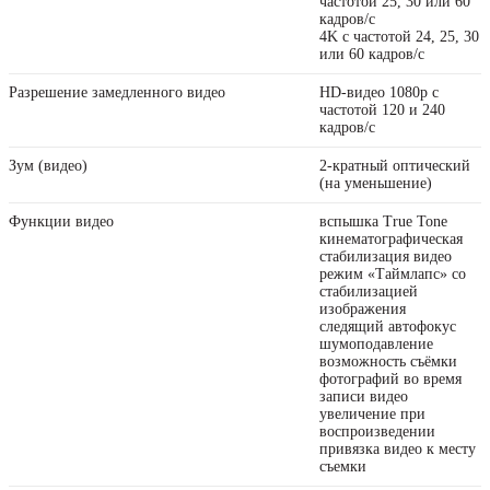
частотой 25, 30 или 60
кадров/ с
4K с частотой 24, 25, 30
или 60 кадров/ с
Разрешение замедленного видео
HD-видео 1080р с
частотой 120 и 240
кадров/ с
Зум (видео)
2-кратный оптический
(на уменьшение)
Функции видео
вспышка True Tone
кинематографическая
стабилизация видео
режим «Таймлапс» со
стабили­зацией
изображения
следящий автофокус
шумоподавление
возможность съёмки
фотографий во время
записи видео
увеличение при
воспроизведении
привязка видео к месту
съемки