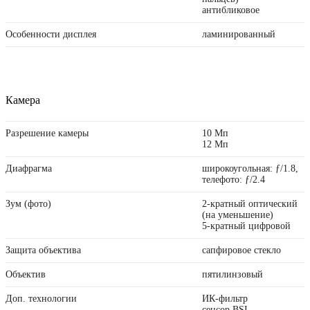
антибликовое
Особенности дисплея
ламинированный
Камера
Разрешение камеры
10 Мп
12 Мп
Диафрагма
широкоугольная: ƒ/1.8,
телефото: ƒ/2.4
Зум (фото)
2-кратный оптический
(на уменьшение)
5-кратный цифровой
Защита объектива
сапфировое стекло
Объектив
пятилинзовый
Доп. технологии
ИК-фильтр
сенсор BSI