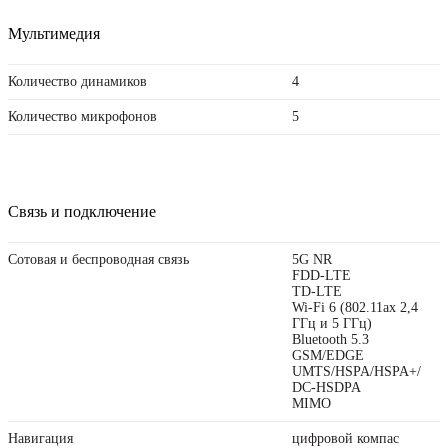
Мультимедия
Количество динамиков
4
Количество микрофонов
5
Связь и подключение
Сотовая и беспроводная связь
5G NR
FDD‑LTE
TD‑LTE
Wi-Fi 6 (802.11ax 2,4
ГГц и 5 ГГц)
Bluetooth 5.3
GSM/EDGE
UMTS/HSPA/​HSPA+/​
DC-HSDPA
MIMO
Навигация
цифровой компас