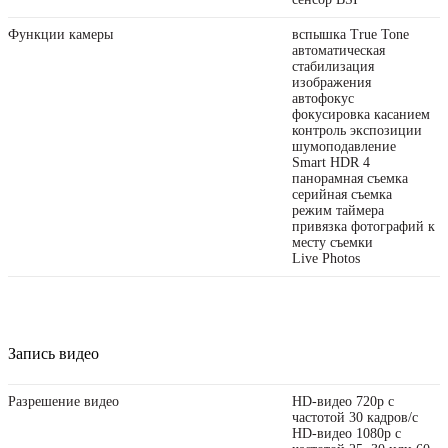
Функции камеры
вспышка True Tone
автоматическая
стабилизация
изображения
автофокус
фокусировка касанием
контроль экспозиции
шумоподавление
Smart HDR 4
панорамная съемка
серийная съемка
режим таймера
привязка фотографий к
месту съемки
Live Photos
Запись видео
Разрешение видео
HD-видео 720p с
частотой 30 кадров/ с
HD-видео 1080p с