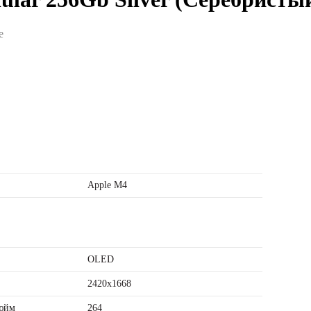
e
Apple M4
OLED
2420x1668
дюйм
264