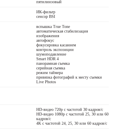
пятилинзовый
ИК-фильтр
сенсор BSI
вспышка True Tone
автоматическая стабилизация
изображения
автофокус
фокусировка касанием
контроль экспозиции
шумоподавление
Smart HDR 4
панорамная съемка
серийная съемка
режим таймера
привязка фотографий к месту съемки
Live Photos
HD-видео 720p с частотой 30 кадров/ с
HD-видео 1080p с частотой 25, 30 или 60
кадров/ с
4K с частотой 24, 25, 30 или 60 кадров/ с