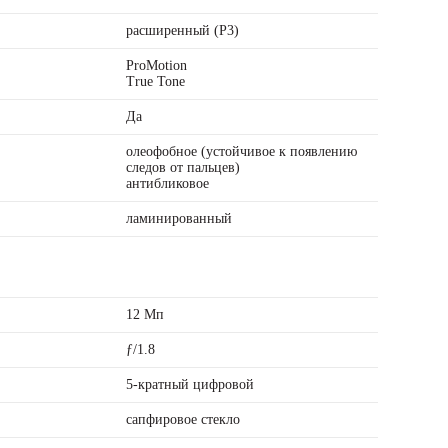
расширенный (P3)
ProMotion
True Tone
Да
олеофобное (устойчивое к появлению
следов от пальцев)
антибликовое
ламинированный
12 Мп
ƒ/1.8
5-кратный цифровой
сапфировое стекло