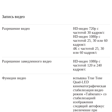
Запись видео
Разрешение видео
HD-видео 720p с
частотой 30 кадров/ с
HD-видео 1080p с
частотой 25, 30 или 60
кадров/ с
4K с частотой 25, 30
или 60 кадров/ с
Разрешение замедленного видео
HD-видео 1080р с
частотой 120 и 240
кадров/ с
Функции видео
вспышка True Tone
Quad-LED
кинематографическая
стабилизация видео
режим «Таймлапс» со
стабили­зацией
изображения
следящий автофокус
увеличение при