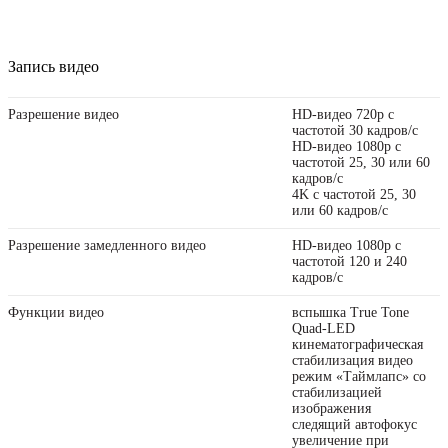
Запись видео
Разрешение видео
HD-видео 720p с
частотой 30 кадров/ с
HD-видео 1080p с
частотой 25, 30 или 60
кадров/ с
4K с частотой 25, 30
или 60 кадров/ с
Разрешение замедленного видео
HD-видео 1080р с
частотой 120 и 240
кадров/ с
Функции видео
вспышка True Tone
Quad-LED
кинематографическая
стабилизация видео
режим «Таймлапс» со
стабили­зацией
изображения
следящий автофокус
увеличение при