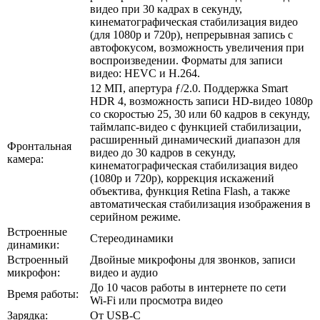
видео при 30 кадрах в секунду,
кинематографическая стабилизация видео
(для 1080p и 720p), непрерывная запись с
автофокусом, возможность увеличения при
воспроизведении. Форматы для записи
видео: HEVC и H.264.
12 МП, апертура ƒ/2.0. Поддержка Smart
HDR 4, возможность записи HD-видео 1080p
со скоростью 25, 30 или 60 кадров в секунду,
таймлапс-видео с функцией стабилизации,
расширенный динамический диапазон для
Фронтальная
видео до 30 кадров в секунду,
камера:
кинематографическая стабилизация видео
(1080p и 720p), коррекция искажений
объектива, функция Retina Flash, а также
автоматическая стабилизация изображения в
серийном режиме.
Встроенные
Стереодинамики
динамики:
Встроенный
Двойные микрофоны для звонков, записи
микрофон:
видео и аудио
До 10 часов работы в интернете по сети
Время работы:
Wi‑Fi или просмотра видео
Зарядка:
От USB-С