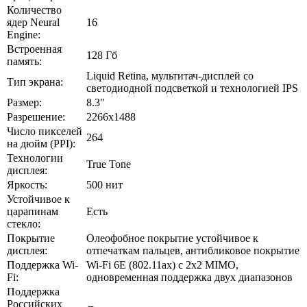
Количество
ядер Neural
16
Engine:
Встроенная
128 Гб
память:
Liquid Retina, мультитач-дисплей со
Тип экрана:
светодиодной подсветкой и технологией IPS
Размер:
8.3"
Разрешение:
2266х1488
Число пикселей
264
на дюйм (PPI):
Технологии
True Tone
дисплея:
Яркость:
500 нит
Устойчивое к
царапинам
Есть
стекло:
Покрытие
Олеофобное покрытие устойчивое к
дисплея:
отпечаткам пальцев, антибликовое покрытие
Поддержка Wi-
Wi-Fi 6E (802.11ax) с 2x2 MIMO,
Fi:
одновременная поддержка двух диапазонов
Поддержка
Российских