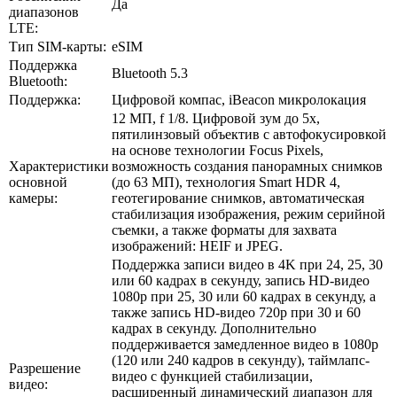
Да
диапазонов
LTE:
Тип SIM-карты:
eSIM
Поддержка
Bluetooth 5.3
Bluetooth:
Поддержка:
Цифровой компас, iBeacon микролокация
12 МП, f 1/8. Цифровой зум до 5x,
пятилинзовый объектив с автофокусировкой
на основе технологии Focus Pixels,
Характеристики
возможность создания панорамных снимков
основной
(до 63 МП), технология Smart HDR 4,
камеры:
геотегирование снимков, автоматическая
стабилизация изображения, режим серийной
съемки, а также форматы для захвата
изображений: HEIF и JPEG.
Поддержка записи видео в 4K при 24, 25, 30
или 60 кадрах в секунду, запись HD-видео
1080p при 25, 30 или 60 кадрах в секунду, а
также запись HD-видео 720p при 30 и 60
кадрах в секунду. Дополнительно
поддерживается замедленное видео в 1080p
(120 или 240 кадров в секунду), таймлапс-
Разрешение
видео с функцией стабилизации,
видео:
расширенный динамический диапазон для