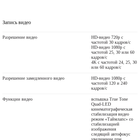
Запись видео
Разрешение видео
HD-видео 720p с
частотой 30 кадров/ с
HD-видео 1080p с
частотой 25, 30 или 60
кадров/ с
4K с частотой 24, 25, 30
или 60 кадров/ с
Разрешение замедленного видео
HD-видео 1080р с
частотой 120 и 240
кадров/ с
Функции видео
вспышка True Tone
Quad-LED
кинематографическая
стабилизация видео
режим «Таймлапс» со
стабили­зацией
изображения
следящий автофокус
увеличение при