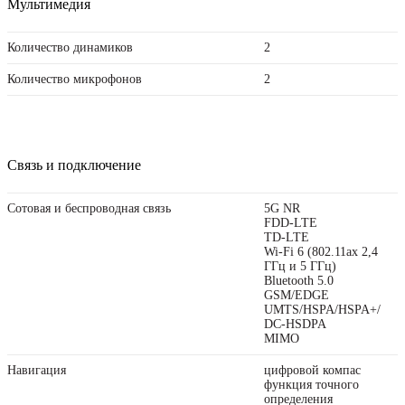
Мультимедия
Количество динамиков
2
Количество микрофонов
2
Связь и подключение
Сотовая и беспроводная связь
5G NR
FDD‑LTE
TD‑LTE
Wi-Fi 6 (802.11ax 2,4
ГГц и 5 ГГц)
Bluetooth 5.0
GSM/EDGE
UMTS/HSPA/​HSPA+/​
DC-HSDPA
MIMO
Навигация
цифровой компас
функция точного
определения