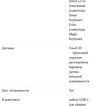
Pencil (2‑го
поколения)
клавиатура
Smart
Keyboard
Folio
клавиатура
Magic
Keyboard
Датчики
Touch ID
трёхосевой
гироскоп
акселерометр
барометр
датчик
внешней
освещённости
Доп. возможности
Siri
В комплекте
кабель USB‑C
для зарядки