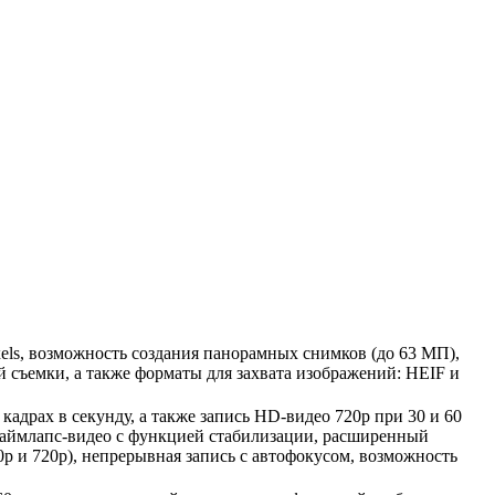
xels, возможность создания панорамных снимков (до 63 МП),
 съемки, а также форматы для захвата изображений: HEIF и
 кадрах в секунду, а также запись HD-видео 720p при 30 и 60
, таймлапс-видео с функцией стабилизации, расширенный
0p и 720p), непрерывная запись с автофокусом, возможность