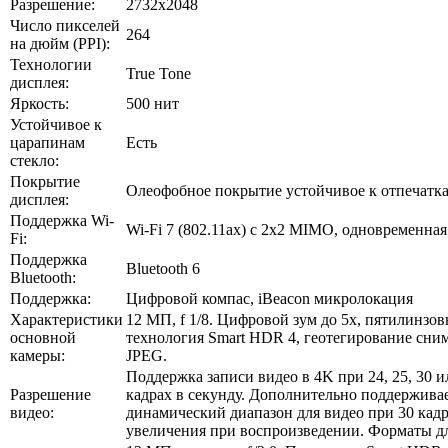
Разрешение:
2732х2048
Число пикселей
264
на дюйм (PPI):
Технологии
True Tone
дисплея:
Яркость:
500 нит
Устойчивое к
царапинам
Есть
стекло:
Покрытие
Олеофобное покрытие устойчивое к отпечатка
дисплея:
Поддержка Wi-
Wi-Fi 7 (802.11ax) с 2x2 MIMO, одновременна
Fi:
Поддержка
Bluetooth 6
Bluetooth:
Поддержка:
Цифровой компас, iBeacon микролокация
Характеристики
12 МП, f 1/8. Цифровой зум до 5x, пятилинзо
основной
технология Smart HDR 4, геотегирование сним
камеры:
JPEG.
Поддержка записи видео в 4K при 24, 25, 30 и
Разрешение
кадрах в секунду. Дополнительно поддерживае
видео:
динамический диапазон для видео при 30 кадр
увеличения при воспроизведении. Форматы дл