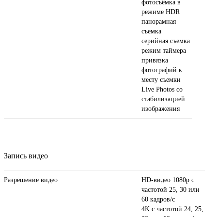
фотосъёмка в
режиме HDR
панорамная
съемка
серийная съемка
режим таймера
привязка
фотографий к
месту съемки
Live Photos со
стабили­зацией
изображения
Запись видео
Разрешение видео
HD-видео 1080p с
частотой 25, 30 или
60 кадров/ с
4K с частотой 24, 25,