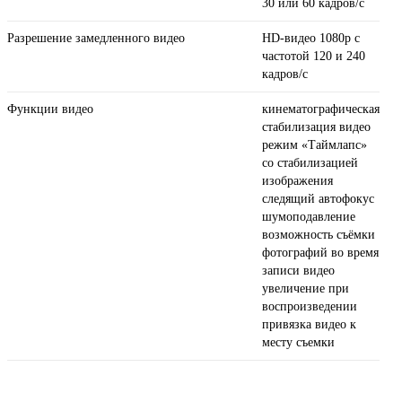
30 или 60 кадров/ с
Разрешение замедленного видео
HD-видео 1080р с
частотой 120 и 240
кадров/ с
Функции видео
кинематографическая
стабилизация видео
режим «Таймлапс»
со стабили­зацией
изображения
следящий автофокус
шумоподавление
возможность съёмки
фотографий во время
записи видео
увеличение при
воспроизведении
привязка видео к
месту съемки