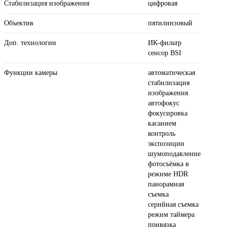
Стабилизация изображения
цифровая
Объектив
пятилинзовый
Доп. технологии
ИК-фильтр
сенсор BSI
Функции камеры
автоматическая
стабилизация
изображения
автофокус
фокусировка
касанием
контроль
экспозиции
шумоподавление
фотосъёмка в
режиме HDR
панорамная
съемка
серийная съемка
режим таймера
привязка