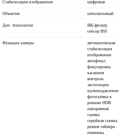
Стабилизация изображения
цифровая
Объектив
пятилинзовый
Доп. технологии
ИК-фильтр
сенсор BSI
Функции камеры
автоматическая
стабилизация
изображения
автофокус
фокусировка
касанием
контроль
экспозиции
шумоподавление
фотосъёмка в
режиме HDR
панорамная
съемка
серийная съемка
режим таймера
привязка