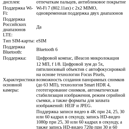
дисплея:
отпечаткам пальцев, антибликовое покрытие
Поддержка Wi-
Wi-Fi 7 (802.11ax) с 2x2 MIMO,
Fi:
одновременная поддержка двух диапазонов
Поддержка
Российских
Да
диапазонов
LTE:
Тип SIM-карты:
eSIM
Поддержка
Bluetooth 6
Bluetooth:
Поддержка:
Цифровой компас, iBeacon микролокация
12 МП, f 1/8. Цифровой зум до 5x,
пятилинзовый объектив с автофокусировкой
на основе технологии Focus Pixels,
Характеристики
возможность создания панорамных снимков
основной
(до 63 МП), технология Smart HDR 4,
камеры:
геотегирование снимков, автоматическая
стабилизация изображения, режим серийной
съемки, а также форматы для захвата
изображений: HEIF и JPEG.
Поддержка записи видео в 4K при 24, 25, 30
или 60 кадрах в секунду, запись HD-видео
1080p при 25, 30 или 60 кадрах в секунду, а
также запись HD-видео 720p при 30 и 60