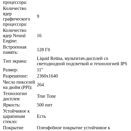
процессора:
Количество
ядер
9
графического
процессора:
Количество
ядер Neural
16
Engine:
Встроенная
128 Гб
память:
Liquid Retina, мультитач-дисплей со
Тип экрана:
светодиодной подсветкой и технологией IPS
Размер:
11"
Разрешение:
2360х1640
Число пикселей
264
на дюйм (PPI):
Технологии
True Tone
дисплея:
Яркость:
500 нит
Устойчивое к
царапинам
Есть
стекло:
Покрытие
Олеофобное покрытие устойчивое к