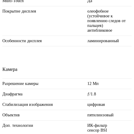
Multi-Touch
Да
Покрытие дисплея
олеофобное
(устойчивое к
появлению следов от
пальцев)
антибликовое
Особенности дисплея
ламинированный
Камера
Разрешение камеры
12 Мп
Диафрагма
ƒ/1.8
Стабилизация изображения
цифровая
Объектив
пятилинзовый
Доп. технологии
ИК-фильтр
сенсор BSI