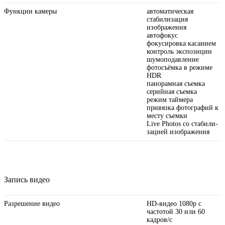
Функции камеры
автоматическая
стабилизация
изображения
автофокус
фокусировка касанием
контроль экспозиции
шумоподавление
фотосъёмка в режиме
HDR
панорамная съемка
серийная съемка
режим таймера
привязка фотографий к
месту съемки
Live Photos со стабили­
зацией изображения
Запись видео
Разрешение видео
HD-видео 1080p с
частотой 30 или 60
кадров/ с