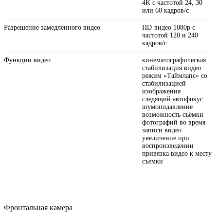
4K с частотой 24, 30
или 60 кадров/ с
Разрешение замедленного видео
HD-видео 1080р с
частотой 120 и 240
кадров/ с
Функции видео
кинематографическая
стабилизация видео
режим «Таймлапс» со
стабили­зацией
изображения
следящий автофокус
шумоподавление
возможность съёмки
фотографий во время
записи видео
увеличение при
воспроизведении
привязка видео к месту
съемки
Фронтальная камера