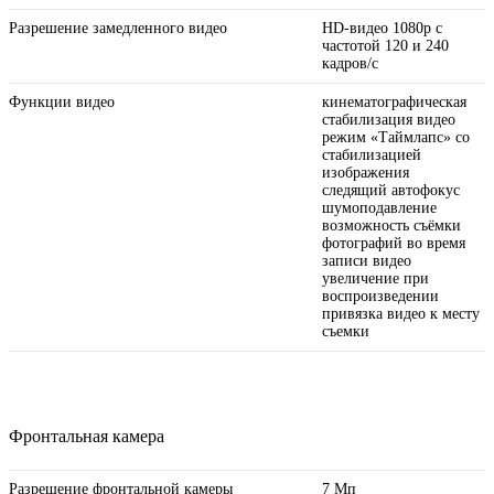
Разрешение замедленного видео
HD-видео 1080р с
частотой 120 и 240
кадров/ с
Функции видео
кинематографическая
стабилизация видео
режим «Таймлапс» со
стабили­зацией
изображения
следящий автофокус
шумоподавление
возможность съёмки
фотографий во время
записи видео
увеличение при
воспроизведении
привязка видео к месту
съемки
Фронтальная камера
Разрешение фронтальной камеры
7 Мп