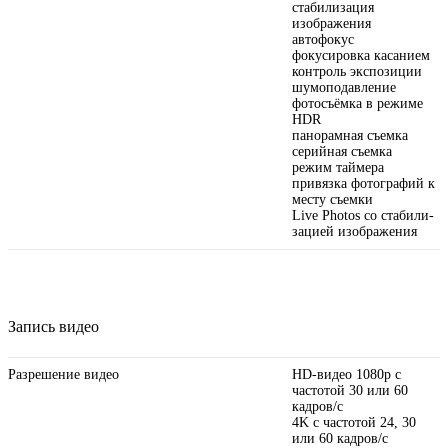
стабилизация
изображения
автофокус
фокусировка касанием
контроль экспозиции
шумоподавление
фотосъёмка в режиме
HDR
панорамная съемка
серийная съемка
режим таймера
привязка фотографий к
месту съемки
Live Photos со стабили­
зацией изображения
Запись видео
Разрешение видео
HD-видео 1080p с
частотой 30 или 60
кадров/ с
4K с частотой 24, 30
или 60 кадров/ с