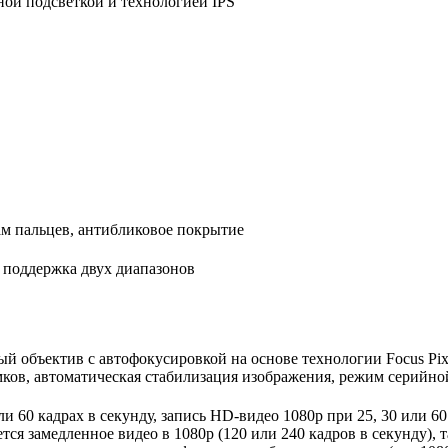
дной подсветкой и технологией IPS
м пальцев, антибликовое покрытие
я поддержка двух диапазонов
вый объектив с автофокусировкой на основе технологии Focus Pi
ков, автоматическая стабилизация изображения, режим серийной
ли 60 кадрах в секунду, запись HD-видео 1080p при 25, 30 или 60
тся замедленное видео в 1080p (120 или 240 кадров в секунду)