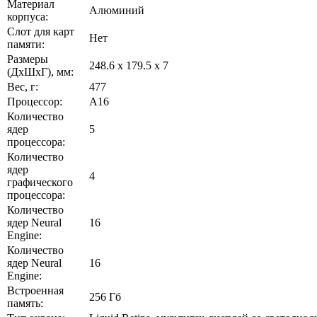
Материал
Алюминий
корпуса:
Слот для карт
Нет
памяти:
Размеры
248.6 x 179.5 x 7
(ДхШхГ), мм:
Вес, г:
477
Процессор:
A16
Количество
ядер
5
процессора:
Количество
ядер
4
графического
процессора:
Количество
ядер Neural
16
Engine:
Количество
ядер Neural
16
Engine:
Встроенная
256 Гб
память: