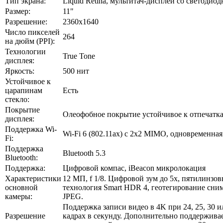
Тип экрана:
Liquid Retina, мультитач-дисплей со светодио
Размер:
11"
Разрешение:
2360х1640
Число пикселей
264
на дюйм (PPI):
Технологии
True Tone
дисплея:
Яркость:
500 нит
Устойчивое к
царапинам
Есть
стекло:
Покрытие
Олеофобное покрытие устойчивое к отпечатка
дисплея:
Поддержка Wi-
Wi-Fi 6 (802.11ax) с 2x2 MIMO, одновременна
Fi:
Поддержка
Bluetooth 5.3
Bluetooth:
Поддержка:
Цифровой компас, iBeacon микролокация
Характеристики
12 МП, f 1/8. Цифровой зум до 5x, пятилинзо
основной
технология Smart HDR 4, геотегирование сним
камеры:
JPEG.
Поддержка записи видео в 4K при 24, 25, 30 и
Разрешение
кадрах в секунду. Дополнительно поддерживае