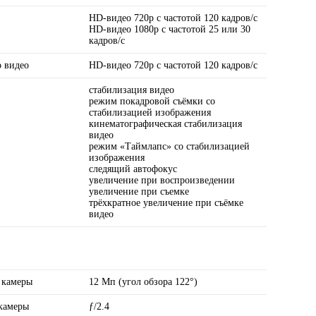
HD-видео 720p с частотой 120 кадров/ с
HD-видео 1080p с частотой 25 или 30
кадров/ с
 видео
HD-видео 720р с частотой 120 кадров/ с
стабилизация видео
режим покадровой съёмки со
стабилизацией изображения
кинематографическая стабилизация
видео
режим «Таймлапс» со стабили­зацией
изображения
следящий автофокус
увеличение при воспроизведении
увеличение при съемке
трёхкратное увеличение при съёмке
видео
 камеры
12 Мп (угол обзора 122°)
камеры
ƒ/2.4