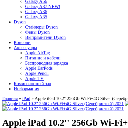
Galaxy A56
Galaxy A37 NEW!
Galaxy A36
Galaxy A35
Dyson
Стайлеры Dyson
Фены Dyson
Выпрямители Dyson
Консоли
Аксессуары
Apple AirTag
Питание и кабели
Беспроводная зарядка
Apple EarPods
Apple Pencil
Apple TV
Комиссионный зал
Информация
Главная
»
iPad
» Apple iPad 10.2'' 256Gb Wi-Fi+4G Silver (Сереб
Apple iPad 10.2'' 256Gb Wi-Fi