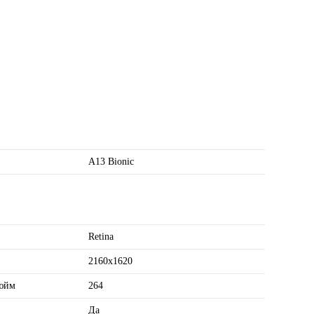
A13 Bionic
Retina
2160x1620
дюйм
264
Да