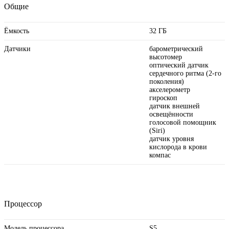
Общие
Ёмкость
32 ГБ
Датчики
барометрический
высотомер
оптический датчик
сердечного ритма (2‑го
поколения)
акселерометр
гироскоп
датчик внешней
освещённости
голосовой помощник
(Siri)
датчик уровня
кислорода в крови
компас
Процессор
Модель процессора
S5