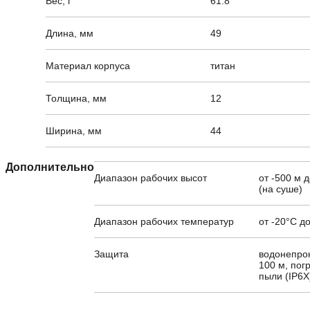
Вес, г
61.8
Длина, мм
49
Материал корпуса
титан
Толщина, мм
12
Ширина, мм
44
Дополнительно
Диапазон рабочих высот
от -500 м 
(на суше)
Диапазон рабочих температур
от -20°C д
Защита
водонепро
100 м, пог
пыли (IP6X