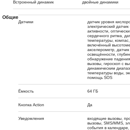
Встроенный динамик
двойные динамики
Общие
Датчики
датчик уровня кислоро
электрический датчик
активности, оптически
сердечного ритма, да
температуры, компас,
включённый высотоме
акселерометр, датчи
освещённости, глуби
обнаружение падения
вызовы, гироскоп с в
динамическим диапаз
температуры воды, э
помощь SOS
Ёмкость
64 ГБ
Кнопка Action
Да
Уведомления
входящие вызовы, п
вызовы, SMS/MMS, эл
события в календаре,