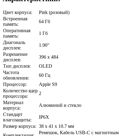
Цвет корпуса:
Pink (розовый)
Встроенная
64 Гб
память:
Оперативная
1 Гб
память:
Диагональ
1.90"
дисплея:
Разрешение
396 x 484
дисплея:
Тип дисплея:
OLED
Частота
60 Гц
обновления:
Процессор:
Apple S9
Количество ядер
2
процессора:
Материал
Алюминий и стекло
корпуса:
Стандарт
IP6X
влагозащиты:
Размер корпуса:
38 x 41 x 10.7 мм
Ремешок, Кабель USB‑C с магнитным
Комплектация: