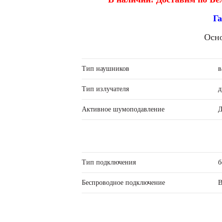
Га
Осно
Тип наушников
в
Тип излучателя
д
Активное шумоподавление
Д
Тип подключения
б
Беспроводное подключение
B