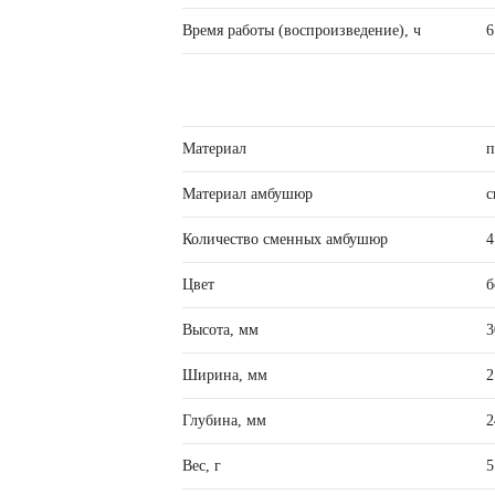
Время работы (воспроизведение), ч
6
Материал
п
Материал амбушюр
с
Количество сменных амбушюр
4
Цвет
б
Высота, мм
3
Ширина, мм
2
Глубина, мм
2
Вес, г
5