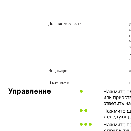
Доп. возможности
р
к
в
г
о
a
c
Индикация
и
В комплекте
к
Управление
Нажмите од
или приост
ответить на
Нажмите дв
к следующе
Нажмите тр
к предыдущ