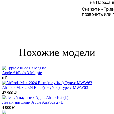
на Прозрач
Скажите «Приве
позвонить или
Похожие модели
Apple AirPods 3 Magsfe
0 ₽
AirPods Max 2024 Blue (голубые) Type-c MWW63
42 900 ₽
Левый наушник Apple AirPods 2 (L)
4 900 ₽