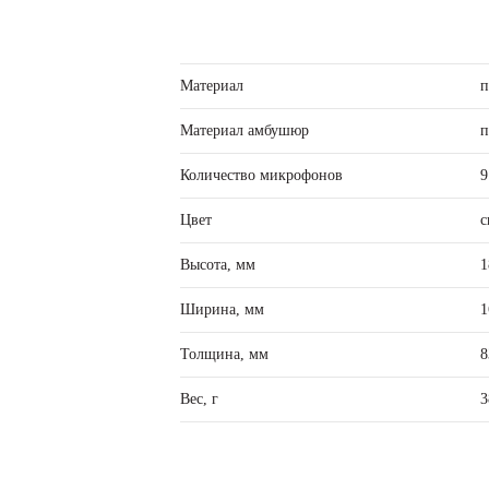
Материал
п
Материал амбушюр
п
Количество микрофонов
9
Цвет
с
Высота, мм
1
Ширина, мм
1
Толщина, мм
8
Вес, г
3