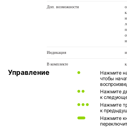
Доп. возможности
о
к
н
л
п
о
н
Индикация
и
В комплекте
к
Управление
Нажмите на 
чтобы нача
воспроизве
Нажмите дв
к следующе
Нажмите тр
к предыдущ
Нажмите кн
переключит