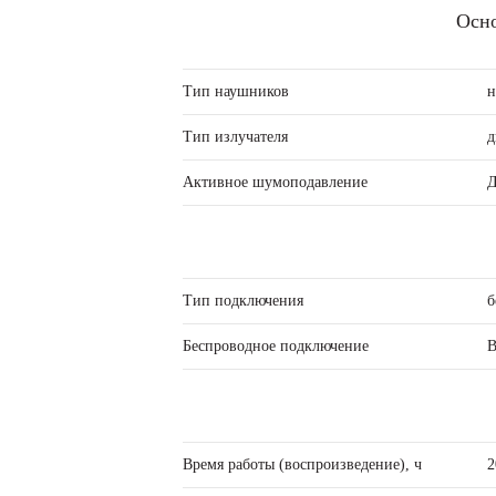
Осно
Тип наушников
н
Тип излучателя
д
Активное шумоподавление
Д
Тип подключения
б
Беспроводное подключение
B
Время работы (воспроизведение), ч
2